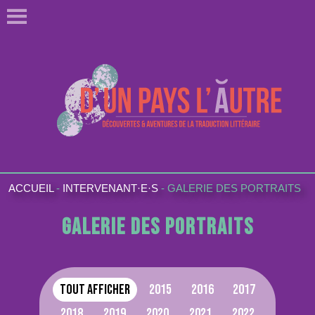
ACCUEIL
-
INTERVENANT·E·S
-
GALERIE DES PORTRAITS
Galerie des portraits
Tout afficher
2015
2016
2017
2018
2019
2020
2021
2022