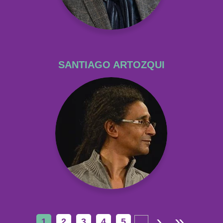
SANTIAGO ARTOZQUI
›
»
1
2
3
4
5
…