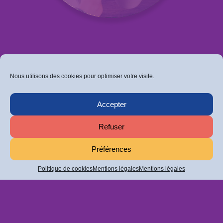
Nous utilisons des cookies pour optimiser votre visite.
Accepter
Retrouvez-nous sur Facebook
Refuser
Ou sur Instagram
Politique de confidentialité
Préférences
Mentions légales
Politique de cookies
Mentions légales
Mentions légales
D'UN PAYS L'AUTRE EST UN DISPOSITIF PROPOSÉ PAR
LES
ÉDITIONS LA CONTRE ALLÉE (...)
|
D'UN PAYS L'AUTRE - LA CONTRE ALLÉE © 2021
TOUS