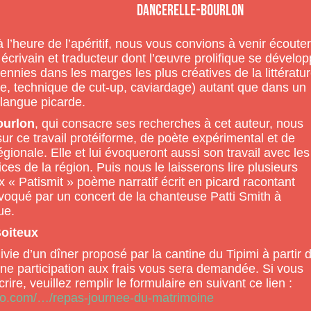
Dancerelle-Bourlon
à l’heure de l’apéritif, nous vous convions à venir écoute
 écrivain et traducteur dont l’œuvre prolifique se dévelo
ennies dans les marges les plus créatives de la littératu
e, technique de cut-up, caviardage) autant que dans un
 langue picarde.
ourlon
, qui consacre ses recherches à cet auteur, nous
ur ce travail protéiforme, de poète expérimental et de
gionale. Elle et lui évoqueront aussi son travail avec les
rices de la région. Puis nous le laisserons lire plusieurs
x « Patismit » poème narratif écrit en picard racontant
voqué par un concert de la chanteuse Patti Smith à
ue.
oiteux
vie d’un dîner proposé par la cantine du Tipimi à partir 
ne participation aux frais vous sera demandée. Si vous
rire, veuillez remplir le formulaire en suivant ce lien :
so.com/…/repas-journee-du-matrimoine