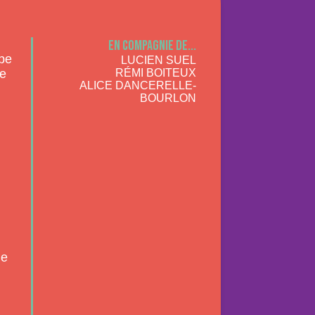
r
En compagnie de...
ppe
LUCIEN SUEL
re
RÉMI BOITEUX
ALICE DANCERELLE-
BOURLON
de