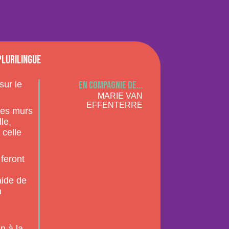
plurilingue
sur le
En compagnie de...
MARIE VAN
EFFENTERRE
les murs
le,
 celle
 feront
aide de
n
on à la