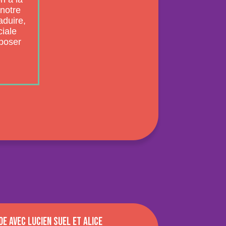
 notre
aduire,
ciale
 poser
e avec Lucien Suel et Alice