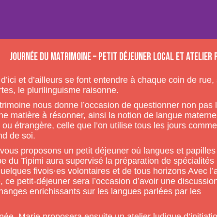
Journée du Matrimoine – Petit déjeuner local et atelier 
d’ici et d’ailleurs se font entendre à chaque coin de rue, 
tes, le plurilinguisme raisonne.
trimoine nous donne l’occasion de questionner non pas 
ne matière à résonner, ainsi la notion de langue maternel
e ou étrangère, celle que l’on utilise tous les jours comme
nd de soi.
 vous proposons un petit déjeuner où langues et papilles
 du Tipimi aura supervisé la préparation de spécialités
quelques fivois·es volontaires et de tous horizons Avec l’
, ce petit-déjeuner sera l’occasion d’avoir une discussio
changes enrichissants sur les langues parlées par les
inée, Marie proposera ensuite un atelier ludique d’initiati