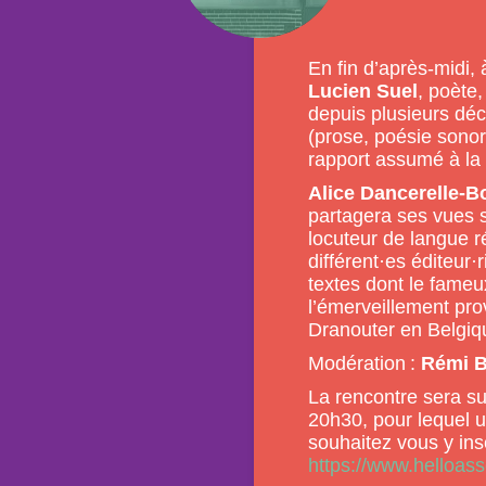
En fin d’après-midi, 
Lucien Suel
, poète,
depuis plusieurs déc
(prose, poésie sonor
rapport assumé à la
Alice Dancerelle-B
partagera ses vues s
locuteur de langue ré
différent·es éditeur·
textes dont le fameu
l’émerveillement pro
Dranouter en Belgiq
Modération :
Rémi B
La rencontre sera sui
20h30, pour lequel u
souhaitez vous y insc
https://www.helloas