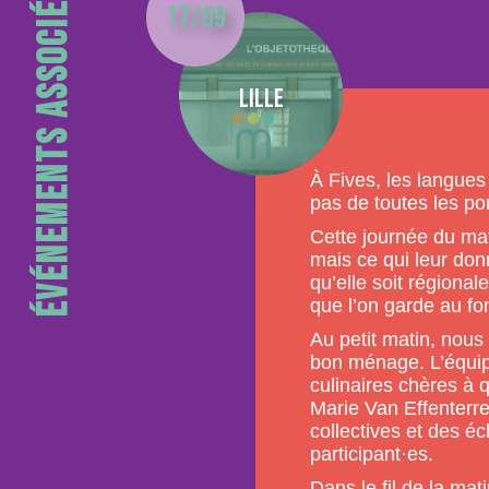
Événements associés 2022
17/09
Lille
À Fives, les langues 
pas de toutes les por
Cette journée du ma
mais ce qui leur don
qu’elle soit régional
que l’on garde au fo
Au petit matin, nous
bon ménage. L’équipe
culinaires chères à 
Marie Van Effenterre
collectives et des é
participant·es.
Dans le fil de la mat