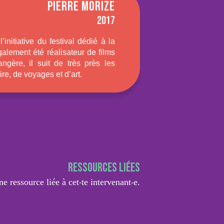
PIERRE MORIZE
2017
’initiative du festival dédié à la
galement été réalisateur de films
ngère, il suit de très près les
ire, de voyages et d’art.
Ressources liées
e ressource liée à cet‧te intervenant‧e.