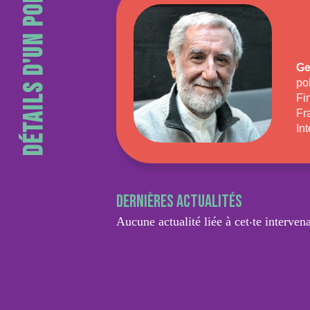
Détails d'un portrait
Ge
po
Fi
Fr
In
Dernières actualités
Aucune actualité liée à cet‧te intervena