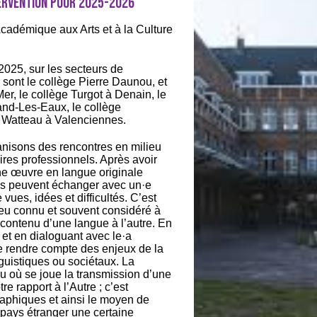
ervention pour 2025-2026
Académique aux Arts et à la Culture
2025, sur les secteurs de
sont le collège Pierre Daunou, et
er, le collège Turgot à Denain, le
nd-Les-Eaux, le collège
e Watteau à Valenciennes.
nisons des rencontres en milieu
aires professionnels. Après avoir
une œuvre en langue originale
ves peuvent échanger avec un·e
 vues, idées et difficultés. C’est
peu connu et souvent considéré à
contenu d’une langue à l’autre. En
 et en dialoguant avec le·a
se rendre compte des enjeux de la
inguistiques ou sociétaux. La
lieu où se joue la transmission d’une
re rapport à l’Autre ; c’est
graphiques et ainsi le moyen de
 pays étranger une certaine