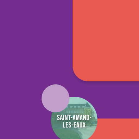
Saint-Amand-
les-eaux