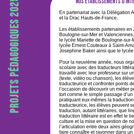
Projets pédagogiques 2025-2026
Nos établissements d'int
En partenariat avec la Délégation 
et la Drac Hauts-de-France.
Les établissements partenaires en 
Boulogne-sur-Mer et Valenciennes, 
le lycée Mariette de Boulogne-sur-M
lycée Ernest Couteaux à Saint-Ama
Josephine Baker ainsi que le lycé
Pour la neuvième année, nous orga
scolaire avec des traducteurs littér
travaillé avec leur professeur sur 
(texte, vidéo ou chanson), les élè
traducteurice et confronter points de
l’occasion de découvrir un métier 
tort comme le simple passage d’un 
pratiquant eux-mêmes la traduction
traducteurice, les élèves peuvent 
traduction, autant littéraires, que l
traduction littéraire est en effet le 
culture et la mise en question de not
l’articulation entre deux aires géo
faire connaître et rayonner dans un