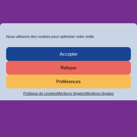
Nous utilisons des cookies pour optimiser votre visite.
Accepter
Refuser
Préférences
Politique de cookies
Mentions légales
Mentions légales
Retrouvez-nous sur Facebook
Ou sur Instagram
Politique de confidentialité
Mentions légales