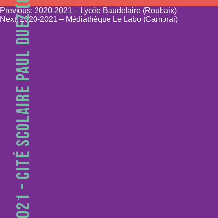
2020-2021 – CITÉ SCOLAIRE PAUL DUEZ (CAMBRAI)
Navigation
Previous:
2020-2021 – Lycée Baudelaire (Roubaix)
Next:
2020-2021 – Médiathèque Le Labo (Cambrai)
de
l’article