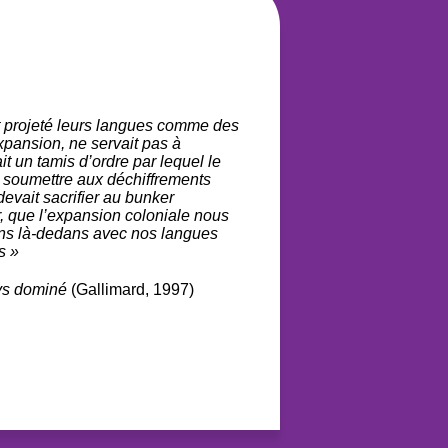
nt projeté leurs langues comme des
xpansion, ne servait pas à
t un tamis d’ordre par lequel le
e soumettre aux déchiffrements
devait sacrifier au bunker
r, que l’expansion coloniale nous
ons là-dedans avec nos langues
s »
ys dominé
(Gallimard, 1997)